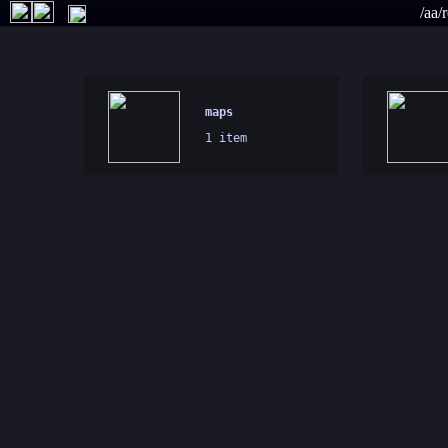
/aa/
maps
1 item